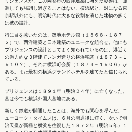
リジェンスが、この両都市の西洋建築に与えた影響は、強
調しても強調し過ぎることはない。横浜駅と、対になる東
京駅以外にも、明治時代に大きな役割を演じた建物の多く
は彼の設計。
特に目を惹いたのは、築地ホテル館（１８６８～１８７
２）で、西洋建築と日本建築のユニークな組合せ。他にも
ブリジェンスの設計としてよく知られているのは、港近く
の魅力的な３階建てレンガ造りの横浜税関（１８７３～１
９１０？）、それに横浜町会所（１８７４～１９０６）が
ある。また最初の横浜グランドホテルを建てたと信じられ
ている。
ブリジェンスは１８９１年（明治２４年）に亡くなった。
墓は今でも横浜外国人墓地にある。
新しく鉄道が開通したことは、海外でも関心を呼んだ。ニ
ューヨーク・タイムスは、６月の開通後に短く、次いで明
治天皇が新橋と横浜を往復した１８７２年（明治５年）１