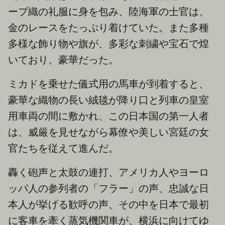
ープ織の礼服に身を包み、陸海軍の士官は、
金のレースをたっぷり着けていた。また多種
多様な飾り物や旗が、多彩な刺繍や宝石で煌
いており、豪華だった。
ミカドを乗せた儀式用の馬車が到着すると、
豪華な織物の長い絨毯が降り口と列車の皇室
用車両の間に敷かれ、この日本国の第一人者
は、威厳を見せながら幕僚や美しい宮廷の女
官たちを従えて進んだ。
轟く砲声と太鼓の連打、アメリカ人やヨーロ
ッパ人の参列者の「フラー」の声、忠誠な日
本人が挙げる歓呼の声、その中を日本で最初
に客車を牽く蒸気機関車が、横浜に向けてゆ