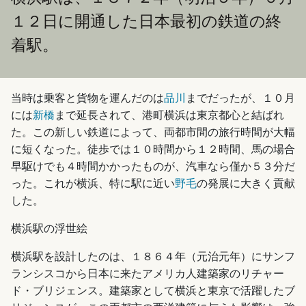
１２日に開通した日本最初の鉄道の終
着駅。
当時は乗客と貨物を運んだのは
品川
までだったが、１０月
には
新橋
まで延長されて、港町横浜は東京都心と結ばれ
た。この新しい鉄道によって、両都市間の旅行時間が大幅
に短くなった。徒歩では１０時間から１２時間、馬の場合
早駆けでも４時間かかったものが、汽車なら僅か５３分だ
った。これが横浜、特に駅に近い
野毛
の発展に大きく貢献
した。
横浜駅の浮世絵
横浜駅を設計したのは、１８６４年（元治元年）にサンフ
ランシスコから日本に来たアメリカ人建築家のリチャー
ド・ブリジェンス。建築家として横浜と東京で活躍したブ