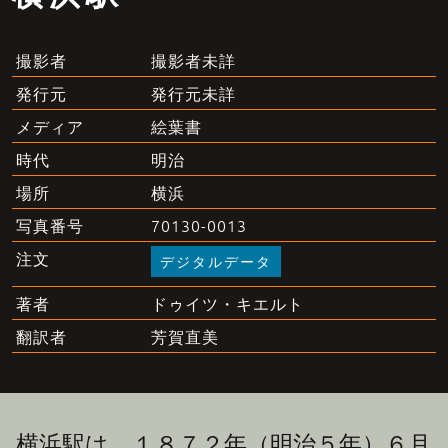
撮影者未詳
撮影者
発行元未詳
発行元
絵葉書
メディア
明治
時代
横浜
場所
70130-0013
写真番号
注文
デジタルデータ
ドゥイツ・キエルト
著者
芳賀直美
翻訳者
横浜駅は、１８７２年（明治５年）６月