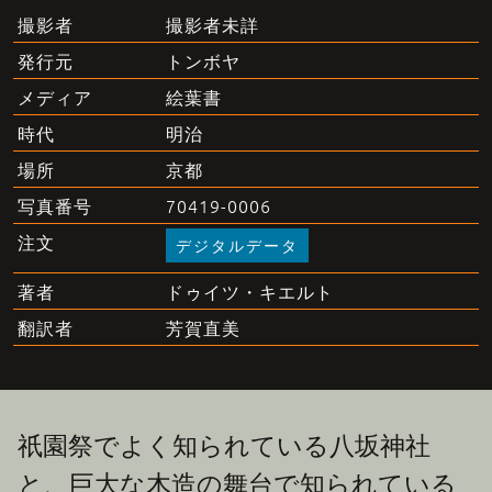
撮影者未詳
撮影者
トンボヤ
発行元
絵葉書
メディア
明治
時代
京都
場所
70419-0006
写真番号
注文
デジタルデータ
ドゥイツ・キエルト
著者
芳賀直美
翻訳者
祇園祭でよく知られている八坂神社
と、巨大な木造の舞台で知られている