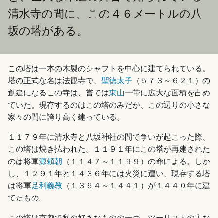
清水寺の間に、この４６メートルの八
坂の塔がある。
この塔は一本の木製のシャフトを中心に建てられている。
塔の正式な名は法観寺で、
聖徳太子
（５７３～６２１）の
創建になるこの寺は、嘗ては
東山
一帯に広大な面積を占め
ていた。現存するのはこの塔のみだが、この辺りの小さな
家々の間に誇り高く建っている。
１１７９年に清水寺と八坂神社の間で争いが起こった際、
この塔は焼き払われた。１１９１年にこの塔が再建された
のは将軍
源頼朝
（１１４７～１１９９）の命による。しか
し、１２９１年と１４３６年には火災に遭い、現存する塔
は将軍
足利義教
（１３９４～１４４１）が１４４０年に建
てたもの。
この塔は京都で私の好きなものの一つ。ツーリストの主な