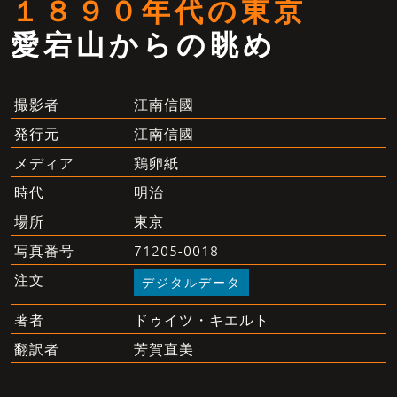
１８９０年代の東京
愛宕山からの眺め
江南信國
撮影者
江南信國
発行元
鶏卵紙
メディア
明治
時代
東京
場所
71205-0018
写真番号
注文
デジタルデータ
ドゥイツ・キエルト
著者
芳賀直美
翻訳者