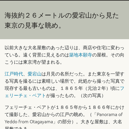
海抜約２６メートルの愛宕山から見た
東京の見事な眺め。
以前大きな大名屋敷のあった辺りは、商店や住宅に変わっ
ている。遠く背景に見えるのは
築地本願寺
の屋根。その向
こうには東京湾が望まれる。
江戸時代
、
愛宕山
は月見の名所だった。また東京を一望す
る写真を撮るには素晴しい場所で、此処から撮った写真で
現存する最も古いものは、１８６５年（元治２年）頃に
フ
ェリーチェ・ベアト
が撮ったもの。（次の写真）
フェリーチェ・ベアトが１８６５年から１８６６年にかけ
て撮影した、愛宕山からの江戸の眺め。（「Panorama of
Yeddo from Otagayama」の部分）。大きな屋敷は、大名
屋敷である。