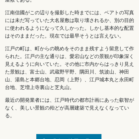
江南信國がこの辺りを撮影した時までには、ベアトの写真
には未だ写っていた大名屋敷は取り壊されるか、別の目的
に使われるようになって久しかった。しかし基本的な配置
はそのままだった。現在では最早そうとは言えない。
江戸の町は、町からの眺めをそのまま残すよう留意して作
られた。江戸の主な通りは、愛宕山などの景観が印象深く
見えるように向いていた。その他に市内からはっきり見え
た景観は、富士山、武蔵野平野、隅田川、筑波山、神田
山、湯島と本郷台地、忍岡（上野）、江戸城本丸と永田町
台地、芝増上寺裏山と芝丸山。
最近の開発業者には、江戸時代の都市計画にあった叡智が
なく、美しい景観の殆どが高層建築で見えなくなってい
る。