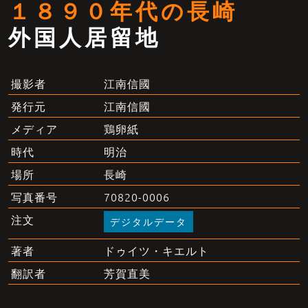
１８９０年代の長崎
外国人居留地
江南信國
撮影者
江南信國
発行元
鶏卵紙
メディア
明治
時代
長崎
場所
70820-0006
写真番号
注文
デジタルデータ
ドゥイツ・キエルト
著者
芳賀直美
翻訳者