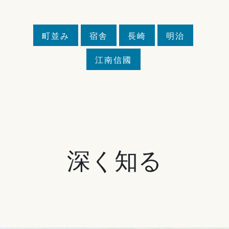
町並み
宿舎
長崎
明治
江南信國
深く知る