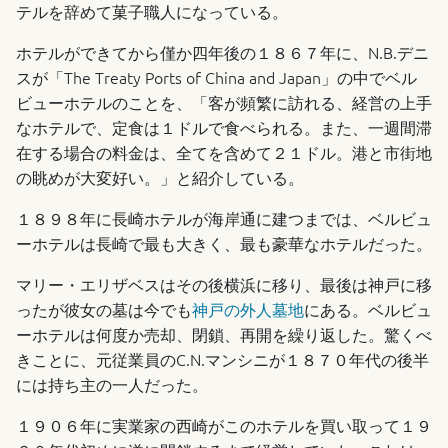
テルを辞めて菓子職人になっている。
ホテルができてから僅か四年後の１８６７年に、N.B.デニ
スが「The Treaty Ports of China and Japan」の中でベル
ビューホテルのことを、「客が頻繁に訪れる、経営の上手
なホテルで、定食は１ドルで食べられる。また、一週間滞
在する場合の料金は、全てを含めて２１ドル。港と市街地
の眺めが大変好い。」と紹介している。
１８９８年に長崎ホテルが海岸通に建つまでは、ベルビュ
ーホテルは長崎で最も大きく、最も豪華なホテルだった。
マリー・エリザベスはその後横浜に移り、最後は神戸に移
ったが彼女の墓は今でも
神戸の外人墓地
にある。ベルビュ
ーホテルは何度か売却、閉鎖、再開を繰り返した。驚くべ
きことに、元従業員のC.N.マンシニが１８７０年代の後半
には持ち主の一人だった。
１９０６年に実業家の西崎がこのホテルを買い取って１９