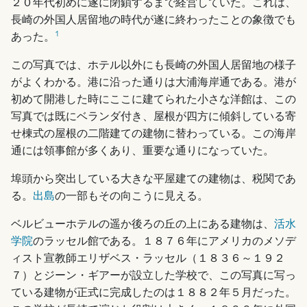
２０年代初めに遂に閉鎖するまで経営していた。これは、
長崎の外国人居留地の時代が遂に終わったことの象徴でも
1
あった。
この写真では、ホテル以外にも長崎の外国人居留地の様子
がよくわかる。港に沿った通りは大浦海岸通である。港が
初めて開港した時にここに建てられた小さな洋館は、この
写真では既にベランダ付き、屋根が四方に傾斜している寄
せ棟式の屋根の二階建ての建物に替わっている。この海岸
通には領事館が多くあり、重要な通りになっていた。
埠頭から突出している大きな平屋建ての建物は、税関であ
る。
出島
の一部もその向こうに見える。
ベルビューホテルの遥か後ろの丘の上にある建物は、
活水
学院
のラッセル館である。１８７６年にアメリカのメソデ
ィスト宣教師エリザベス・ラッセル（１８３６～１９２
７）とジーン・ギアーが設立した学校で、この写真に写っ
ている建物が正式に完成したのは１８８２年５月だった。