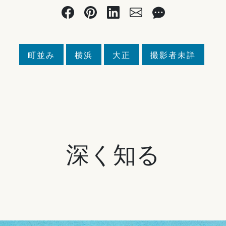
町並み
横浜
大正
撮影者未詳
深く知る