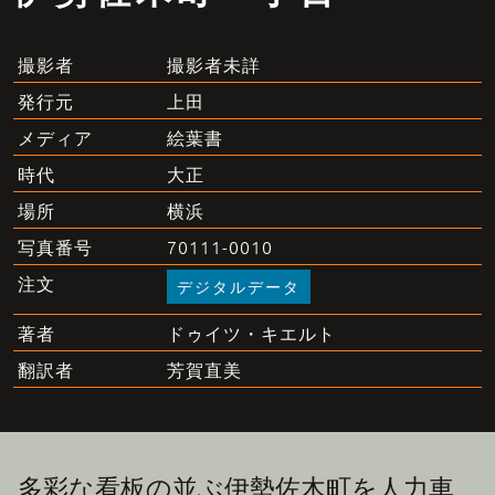
撮影者未詳
撮影者
上田
発行元
絵葉書
メディア
大正
時代
横浜
場所
70111-0010
写真番号
注文
デジタルデータ
ドゥイツ・キエルト
著者
芳賀直美
翻訳者
多彩な看板の並ぶ伊勢佐木町を人力車