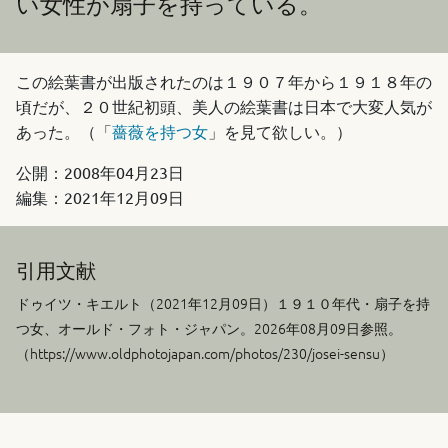
い女性が扇子を持っている。
この絵葉書が出版されたのは１９０７年から１９１８年の
頃だが、２０世紀初頭、美人の絵葉書は日本で大変人気が
あった。（「
薔薇を持つ女
」を見て欲しい。）
公開：
2008年04月23日
編集：
2021年12月09日
引用文献
ドゥイツ・キエルト（
2021年12月09日
）１９１０年代・扇子を持
つ女、オールド・フォト・ジャパン。2026年08月09日参照。
（https://www.oldphotojapan.com/photos/230/josei-sensu）