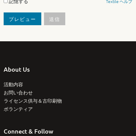
記憶する
Textile ヘルプ
About Us
活動内容
お問い合わせ
ライセンス供与＆古印刷物
ボランティア
Connect & Follow