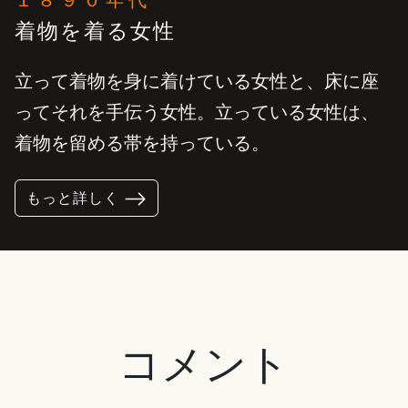
着物を着る女性
立って着物を身に着けている女性と、床に座
ってそれを手伝う女性。立っている女性は、
着物を留める帯を持っている。
もっと詳しく
コメント