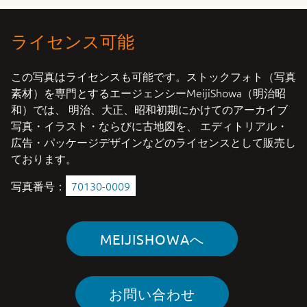
ライセンス可能
この写真はライセンスも可能です。ストックフォト（写真
素材）を専門とするエージェンシーMeijiShowa（明治昭
和）では、 明治、大正、昭和初期にかけてのアーカイブ
写真・イラスト・ならびに古地図を、 エディトリアル・
広告・パッケージデザインなどのライセンスとして販売し
ております。
写真番号：
70130-0009
MEIJISHOWAへ
お問い合わせ