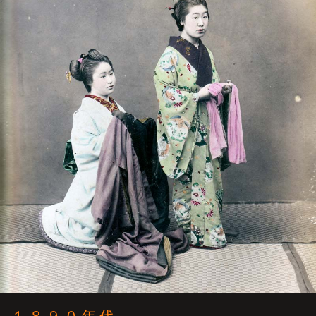
１８９０年代