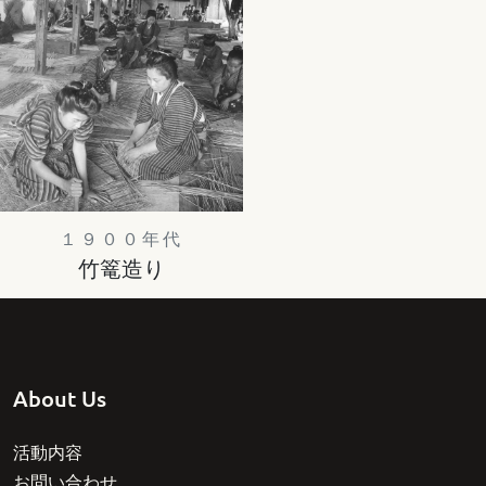
１９００年代
竹篭造り
About Us
活動内容
お問い合わせ