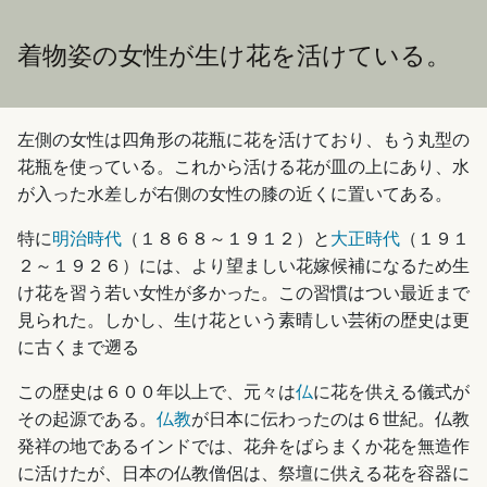
着物姿の女性が生け花を活けている。
左側の女性は四角形の花瓶に花を活けており、もう丸型の
花瓶を使っている。これから活ける花が皿の上にあり、水
が入った水差しが右側の女性の膝の近くに置いてある。
特に
明治時代
（１８６８～１９１２）と
大正時代
（１９１
２～１９２６）には、より望ましい花嫁候補になるため生
け花を習う若い女性が多かった。この習慣はつい最近まで
見られた。しかし、生け花という素晴しい芸術の歴史は更
に古くまで遡る
この歴史は６００年以上で、元々は
仏
に花を供える儀式が
その起源である。
仏教
が日本に伝わったのは６世紀。仏教
発祥の地であるインドでは、花弁をばらまくか花を無造作
に活けたが、日本の仏教僧侶は、祭壇に供える花を容器に