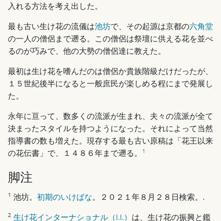
入れる方法を考え出した。
最も古い生け花の流儀は
池坊
で、その起源は京都の
六角堂
の一人の僧侶まで遡る。この僧侶は祭壇に供える花を並べ
るのが巧みで、他の大勢の僧侶達に教えた。
最初は生け花を嗜んだのは僧侶か貴族階級だけだったが、
１５世紀後半になると一般庶民が楽しめる程にまで発展し
た。
永年に亘って、数多くの流派が生まれ、夫々の流派が全て
決まったスタイルを持つようになった。それによって当然
指導書の数も増えた。現存する最も古い原稿は「花王以来
1
の花伝書」で、１４８６年まで遡る。
脚注
1
池坊。
初期のいけばな
。２０２１年８月２８日検索。.
2
生け花インターナショナル（I.I.）
は、生け花の振興と鑑