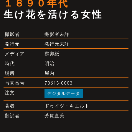
１８９０年代
生け花を活ける女性
撮影者未詳
撮影者
発行元未詳
発行元
鶏卵紙
メディア
明治
時代
屋内
場所
70613-0003
写真番号
注文
デジタルデータ
ドゥイツ・キエルト
著者
芳賀直美
翻訳者