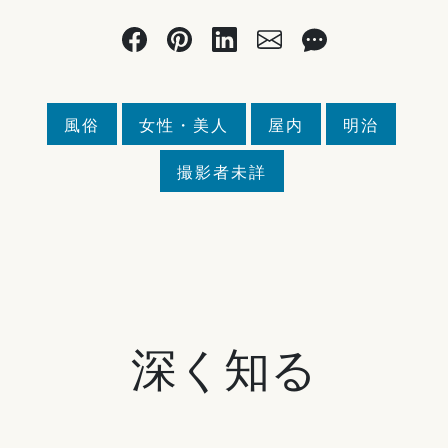
風俗
女性・美人
屋内
明治
撮影者未詳
深く知る