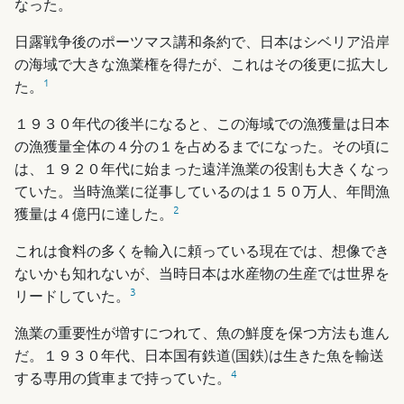
なった。
日露戦争後のポーツマス講和条約で、日本はシベリア沿岸
の海域で大きな漁業権を得たが、これはその後更に拡大し
1
た。
１９３０年代の後半になると、この海域での漁獲量は日本
の漁獲量全体の４分の１を占めるまでになった。その頃に
は、１９２０年代に始まった遠洋漁業の役割も大きくなっ
ていた。当時漁業に従事しているのは１５０万人、年間漁
2
獲量は４億円に達した。
これは食料の多くを輸入に頼っている現在では、想像でき
ないかも知れないが、当時日本は水産物の生産では世界を
3
リードしていた。
漁業の重要性が増すにつれて、魚の鮮度を保つ方法も進ん
だ。１９３０年代、日本国有鉄道(国鉄)は生きた魚を輸送
4
する専用の貨車まで持っていた。