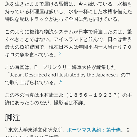
魚を生きたままで届ける習慣は、今も続いている。水槽を
持っている料理屋は多いし、水を一杯にした水槽を備えた
特殊な配送トラックがあって全国に魚を届けている。
このように複雑な物流システムが日本で発達したのは、驚
くべきことではない。アイスランドと並んで、日本は世界
最大の魚消費国で、現在日本人は年間平均一人当たり７０
5
キロの魚を食べている。
この写真は、F. ブリンクリー海軍大佐が編集した
「Japan, Described and Illustrated by the Japanese」の中
6
で取り上げられている。.
この本の写真は玉村康三郎（１８５６～１９２３？）の手
許にあったものだが、撮影者は不詳。
脚注
1
東京大学東洋文化研究所、
ポーツマス条約：第十條
。２
００８年２月２３日検索