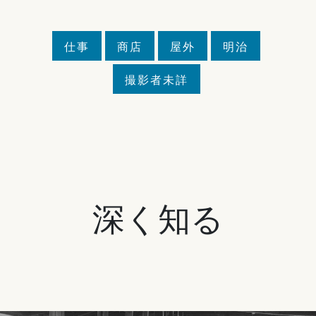
仕事
商店
屋外
明治
撮影者未詳
深く知る