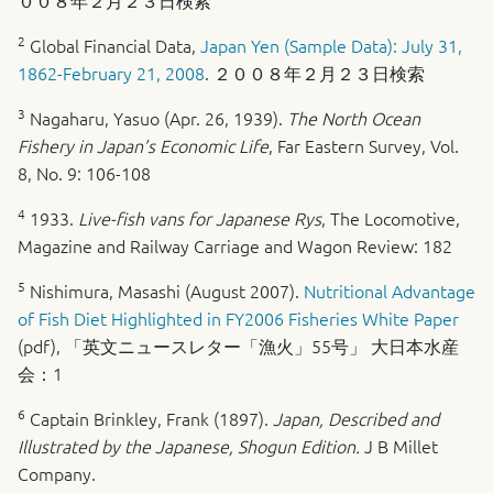
2
Global Financial Data,
Japan Yen (Sample Data): July 31,
1862-February 21, 2008
. ２００８年２月２３日検索
3
Nagaharu, Yasuo (Apr. 26, 1939).
The North Ocean
Fishery in Japan’s Economic Life
, Far Eastern Survey, Vol.
8, No. 9: 106-108
4
1933.
Live-fish vans for Japanese Rys
, The Locomotive,
Magazine and Railway Carriage and Wagon Review: 182
5
Nishimura, Masashi (August 2007).
Nutritional Advantage
of Fish Diet Highlighted in FY2006 Fisheries White Paper
(pdf), 「英文ニュースレター「漁火」55号」 大日本水産
会：1
6
Captain Brinkley, Frank (1897).
Japan, Described and
Illustrated by the Japanese, Shogun Edition.
J B Millet
Company.