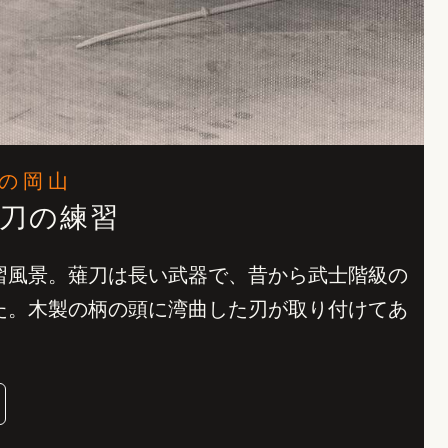
の岡山
刀の練習
習風景。薙刀は長い武器で、昔から武士階級の
た。木製の柄の頭に湾曲した刃が取り付けてあ