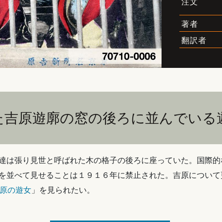
注文
著者
翻訳者
た吉原遊廓の窓の後ろに並んでいる
達は張り見世と呼ばれた木の格子の後ろに座っていた。国際的
を並べて見せることは１９１６年に禁止された。吉原について
 吉原の遊女
」を見られたい。