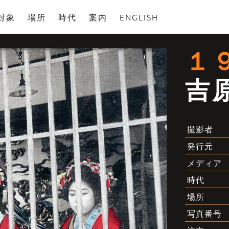
対象
場所
時代
案内
ENGLISH
１
吉
撮影者
発行元
メディア
時代
場所
写真番号