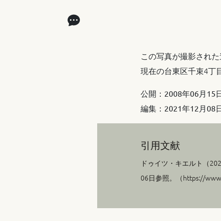
この写真が撮影された
現在の台東区千束4丁
公開：
2008年06月15
編集：
2021年12月08
引用文献
ドゥイツ・キエルト（
20
06日参照。（https://www.ol