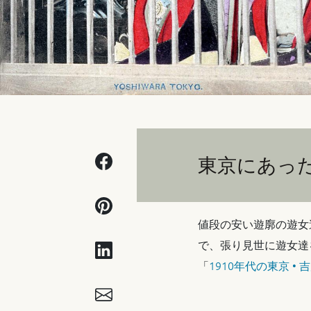
東京にあっ
値段の安い遊廓の遊女
で、張り見世に遊女達
「
1910年代の東京 •