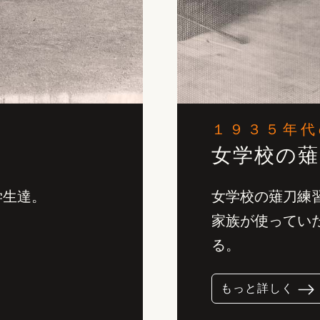
１９３５年代
女学校の薙
学生達。
女学校の薙刀練
家族が使ってい
る。
もっと詳しく