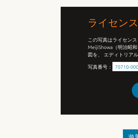
ライセン
この写真はライセンス
MeijiShowa（
図を、 エディトリア
写真番号：
70710-00
遊