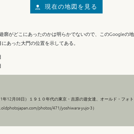
現在の地図を見る
遊廓がどこにあったのかは明らかでないので、このGoogleの
目にあった大門の位置を示してある。
日
日
21年12月08日
）１９１０年代の東京・吉原の遊女達、オールド・フォト・
dphotojapan.com/photos/471/yoshiwara-yujo-3）